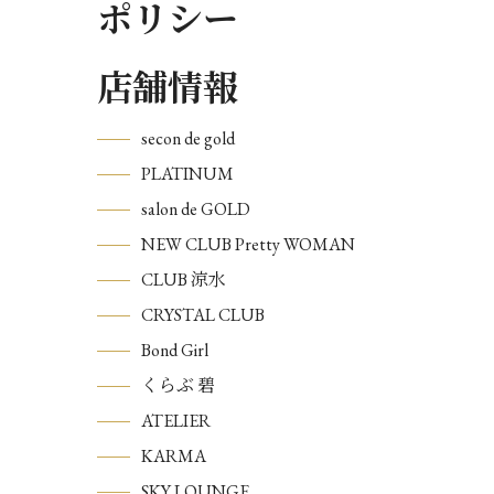
ポリシー
店舗情報
secon de gold
PLATINUM
salon de GOLD
NEW CLUB Pretty WOMAN
CLUB 涼水
CRYSTAL CLUB
Bond Girl
くらぶ 碧
ATELIER
KARMA
SKY LOUNGE