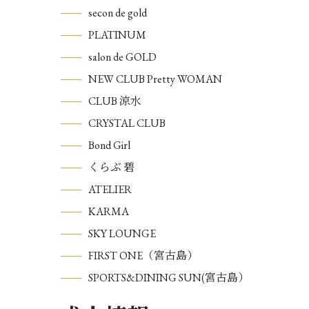
secon de gold
PLATINUM
salon de GOLD
NEW CLUB Pretty WOMAN
CLUB 涼水
CRYSTAL CLUB
Bond Girl
くらぶ 碧
ATELIER
KARMA
SKY LOUNGE
FIRST ONE（宮古島）
SPORTS&DINING SUN(宮古島）