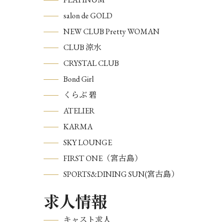
salon de GOLD
NEW CLUB Pretty WOMAN
CLUB 涼水
CRYSTAL CLUB
Bond Girl
くらぶ 碧
ATELIER
KARMA
SKY LOUNGE
FIRST ONE（宮古島）
SPORTS&DINING SUN(宮古島）
求人情報
キャスト求人