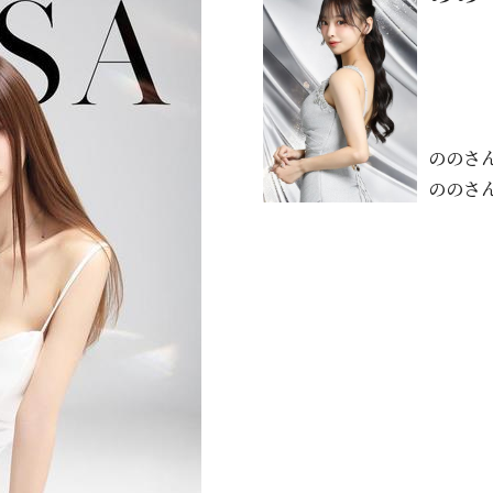
ののさ
ののさ