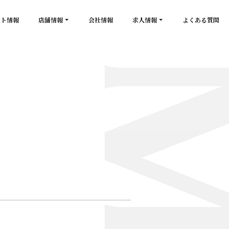
ント情報
店舗情報
会社情報
求人情報
よくある質問
店舗一覧
キャスト求人
secon de gold
スタッフ求人
PLATINUM
salon de GOLD
NEW CLUB Pretty WOMAN
CLUB 涼水
CRYSTAL CLUB