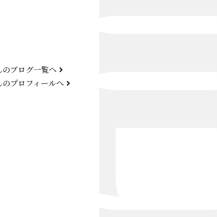
Bond Girl
くらぶ 碧
ATELIER
んのブログ一覧へ
KARMA
んのプロフィールへ
SKY LOUNGE
FIRST ONE（宮古島）
SPORTS&DINING SUN(宮古島）