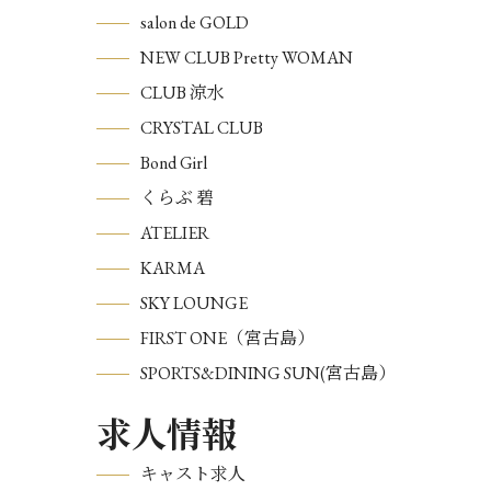
salon de GOLD
NEW CLUB Pretty WOMAN
CLUB 涼水
CRYSTAL CLUB
Bond Girl
くらぶ 碧
ATELIER
KARMA
SKY LOUNGE
FIRST ONE（宮古島）
SPORTS&DINING SUN(宮古島）
求人情報
キャスト求人