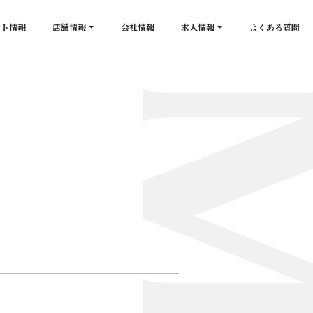
ント情報
店舗情報
会社情報
求人情報
よくある質問
店舗一覧
キャスト求人
secon de gold
スタッフ求人
PLATINUM
salon de GOLD
NEW CLUB Pretty WOMAN
CLUB 涼水
CRYSTAL CLUB