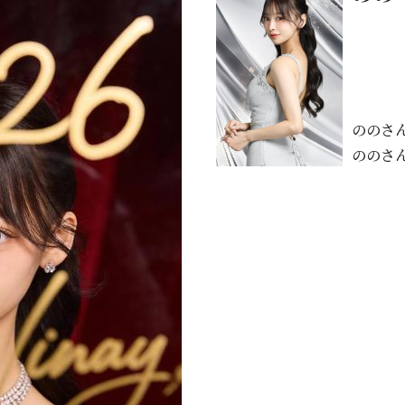
ののさ
ののさ