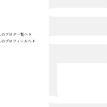
Bond Girl
くらぶ 碧
ATELIER
んのブログ一覧へ
KARMA
んのプロフィールへ
SKY LOUNGE
FIRST ONE（宮古島）
SPORTS&DINING SUN(宮古島）