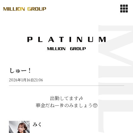
しゅー！
2026年1月16日21:06
出勤してます🎶
華金だねー🥂のみましょう🥺
みく