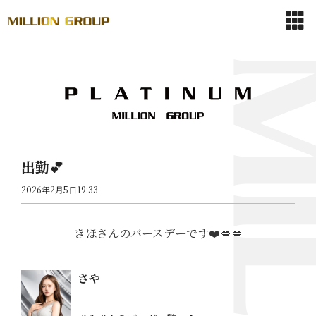
出勤💕
2026年2月5日19:33
きほさんのバースデーです❤️💋💋
さや