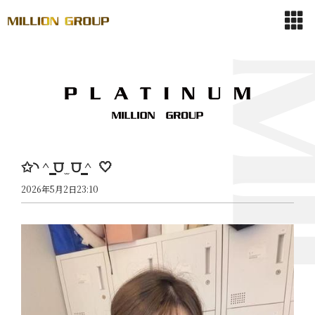
✩◝ ^ ̳⩌ ̫ ⩌ ̳^ ‎ 🤍
2026年5月2日23:10