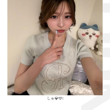
しゅ💎🩵❕