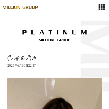
(՞⸝⸝o̴̶̷̥᷅ ̫ o̴̶̷᷄⸝⸝՞)🎶
2026年6月10日22:37