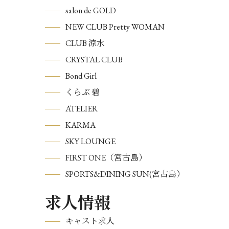
salon de GOLD
NEW CLUB Pretty WOMAN
CLUB 涼水
CRYSTAL CLUB
Bond Girl
くらぶ 碧
ATELIER
KARMA
SKY LOUNGE
FIRST ONE（宮古島）
SPORTS&DINING SUN(宮古島）
求人情報
キャスト求人