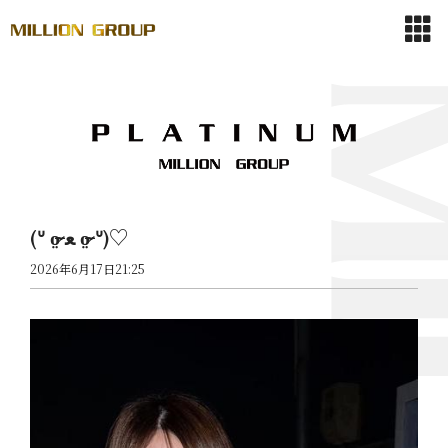
(ᐡ o̴̶̷̤ ﻌ o̴̶̷̤ ᐡ)♡
2026年6月17日21:25