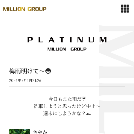
梅雨明けて〜😳
2026年7月1日21:26
今日もまた雨だ☔
洗車しようと思ったけど中止〜
週末にしようかな？🚗
さやか