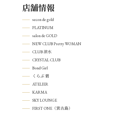
店舗情報
secon de gold
PLATINUM
salon de GOLD
NEW CLUB Pretty WOMAN
CLUB 涼水
CRYSTAL CLUB
Bond Girl
くらぶ 碧
ATELIER
KARMA
SKY LOUNGE
FIRST ONE（宮古島）