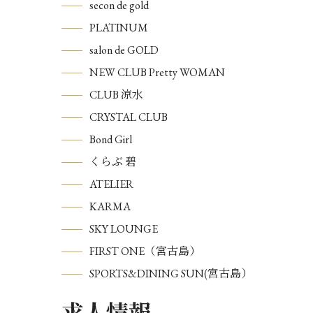
secon de gold
PLATINUM
salon de GOLD
NEW CLUB Pretty WOMAN
CLUB 涼水
CRYSTAL CLUB
Bond Girl
くらぶ 碧
ATELIER
KARMA
SKY LOUNGE
FIRST ONE（宮古島）
SPORTS&DINING SUN(宮古島）
求人情報