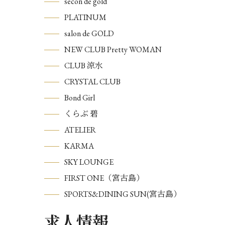
secon de gold
PLATINUM
salon de GOLD
NEW CLUB Pretty WOMAN
CLUB 涼水
CRYSTAL CLUB
Bond Girl
くらぶ 碧
ATELIER
KARMA
SKY LOUNGE
FIRST ONE（宮古島）
SPORTS&DINING SUN(宮古島）
求人情報