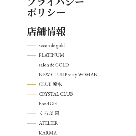
プライバシー
ポリシー
店舗情報
secon de gold
PLATINUM
salon de GOLD
NEW CLUB Pretty WOMAN
CLUB 涼水
CRYSTAL CLUB
Bond Girl
くらぶ 碧
ATELIER
KARMA