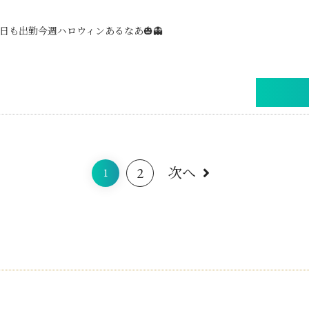
日も出勤今週ハロウィンあるなあ🎃👻
2
次へ
1