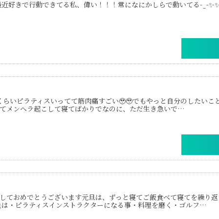
昼活、最近好きで行動できてる私、偉い！！！常になにかしらで動いてる- ̫ 
𓏸最近毎日くらいピラティスいってて筋肉痛すごい🥹🥹でもやっと自分のした
てメンヘラ起こして寝てばかりでなのに、ただ生き急いで…
しておめでとうございます元旦は、ずっと寝てご飯食べて寝てを繰り返
抱負は・ピラティスインストラクターになる事・料理を磨く・ゴルフ…