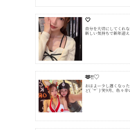
‎🤍
自分を大切にしてくれな
新しい気持ちで新年迎え
🫶!!♡
おはよー少し遅くなった
ど( ¯꒳​¯ )ᐝ笑9月