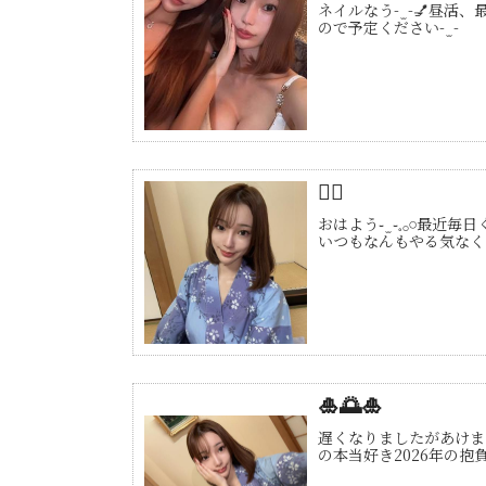
ネイルなう- ̫ -💅
ので予定ください- ̫ -
🧘‍♀️
おはよう֊ ̫ ֊𓈒𓂂
いつもなんもやる気なく
🎍🌅🎍
遅くなりましたがあけま
の本当好き2026年の