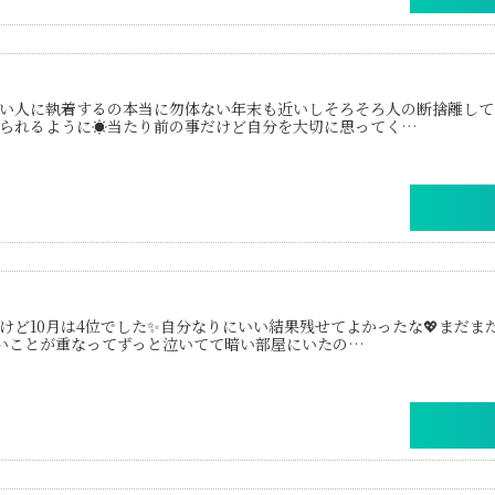
い人に執着するの本当に勿体ない年末も近いしそろそろ人の断捨離していきま
られるように☀️当たり前の事だけど自分を大切に思ってく…
けど10月は4位でした✨自分なりにいい結果残せてよかったな💖まだま
、色々辛いことが重なってずっと泣いてて暗い部屋にいたの…