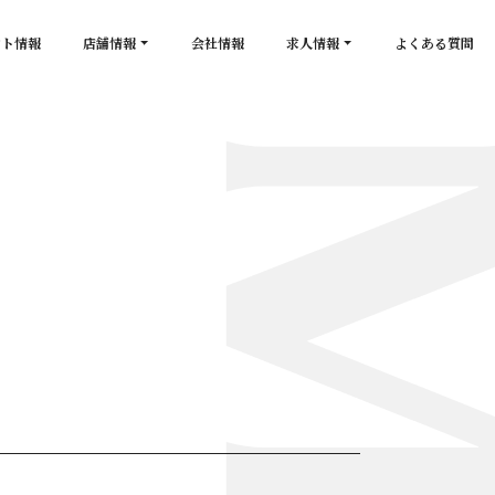
ント情報
店舗情報
会社情報
求人情報
よくある質問
店舗一覧
キャスト求人
secon de gold
スタッフ求人
PLATINUM
salon de GOLD
NEW CLUB Pretty WOMAN
CLUB 涼水
CRYSTAL CLUB