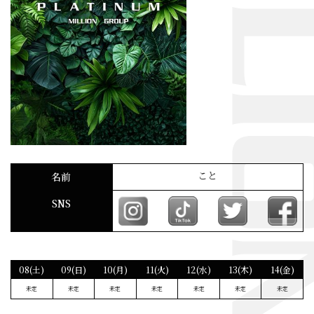
こと
名前
SNS
08(土)
09(日)
10(月)
11(火)
12(水)
13(木)
14(金)
未定
未定
未定
未定
未定
未定
未定