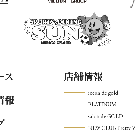
ース
店舗情報
secon de gold
情報
PLATINUM
salon de GOLD
グ
NEW CLUB Pretty