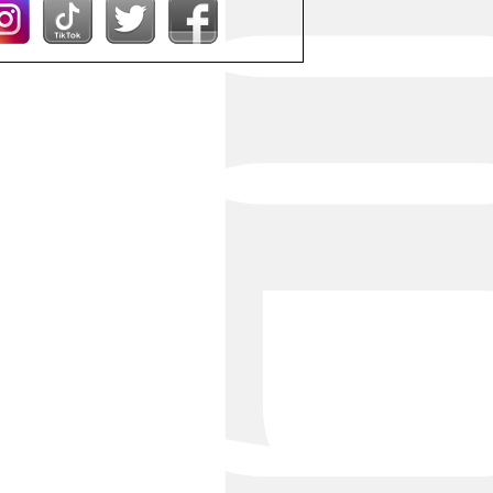
Bond Girl
くらぶ 碧
ATELIER
KARMA
SKY LOUNGE
FIRST ONE（宮古島）
SPORTS&DINING SUN(宮古島）