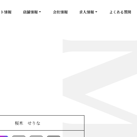
ント情報
店舗情報
会社情報
求人情報
よくある質問
店舗一覧
キャスト求人
secon de gold
スタッフ求人
PLATINUM
salon de GOLD
NEW CLUB Pretty WOMAN
CLUB 涼水
CRYSTAL CLUB
桜木 せりな