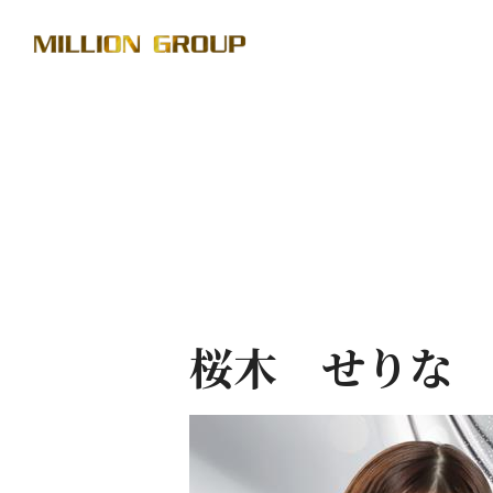
桜木 せりな