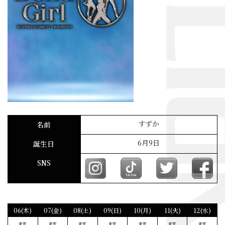
すずか
名前
6月9日
誕生日
SNS
06(木)
07(金)
08(土)
09(日)
10(月)
11(火)
12(水)
未定
未定
未定
未定
未定
未定
未定