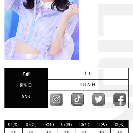
もも
名前
4月25日
誕生日
SNS
06(木)
07(金)
08(土)
09(日)
10(月)
11(火)
12(水)
未定
未定
未定
未定
未定
未定
未定