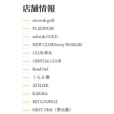
店舗情報
secon de gold
PLATINUM
salon de GOLD
NEW CLUB Pretty WOMAN
CLUB 涼水
CRYSTAL CLUB
Bond Girl
くらぶ 碧
ATELIER
KARMA
SKY LOUNGE
FIRST ONE（宮古島）