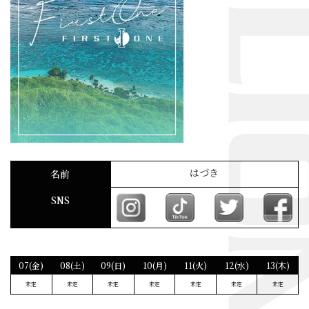
はづき
名前
SNS
07(金)
08(土)
09(日)
10(月)
11(火)
12(水)
13(木)
未定
未定
未定
未定
未定
未定
未定