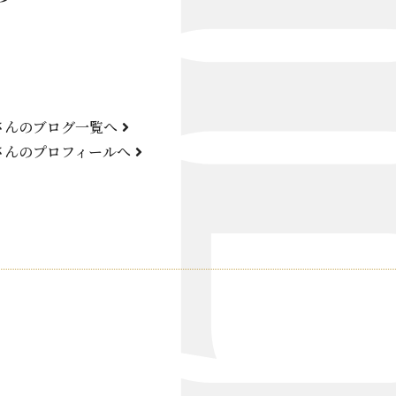
Bond Girl
くらぶ 碧
ATELIER
さんのブログ一覧へ
KARMA
さんのプロフィールへ
SKY LOUNGE
FIRST ONE（宮古島）
SPORTS&DINING SUN(宮古島）