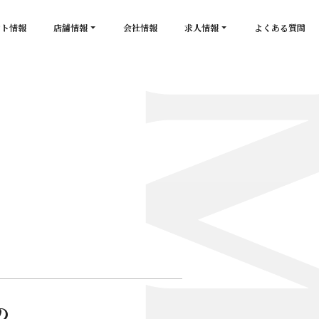
ント情報
店舗情報
会社情報
求人情報
よくある質問
店舗一覧
キャスト求人
secon de gold
スタッフ求人
PLATINUM
salon de GOLD
NEW CLUB Pretty WOMAN
CLUB 涼水
CRYSTAL CLUB
の