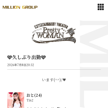
🩷久しぶり出勤🩷
2026年7月8日20:32
います(^^)/💗
おと(24)
T162