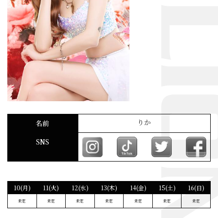
りか
名前
SNS
10(月)
11(火)
12(水)
13(木)
14(金)
15(土)
16(日)
未定
未定
未定
未定
未定
未定
未定