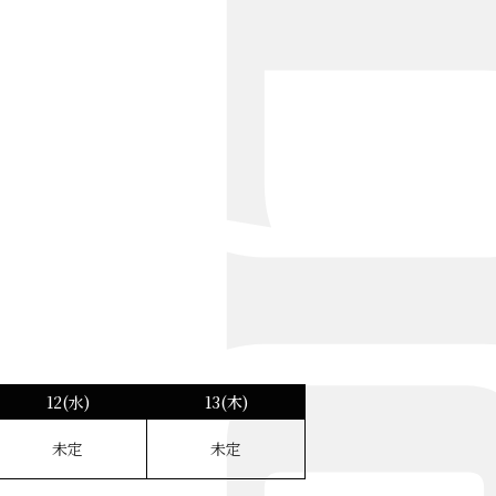
12(水)
13(木)
未定
未定