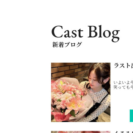
Cast Blog
新着ブログ
ラスト
いよいよ
笑っても