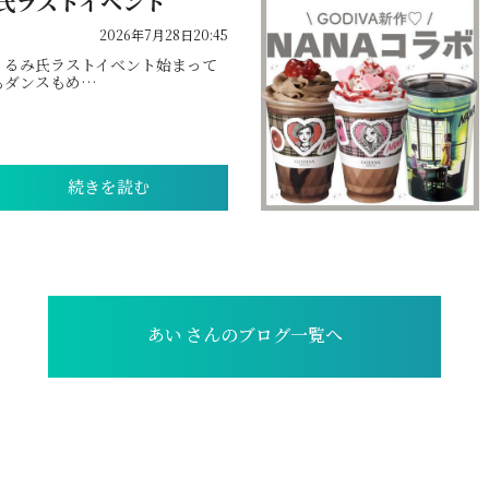
氏ラストイベント
2026年7月28日20:45
くるみ氏ラストイベント始まって
もダンスもめ…
続きを読む
あい さんのブログ一覧へ