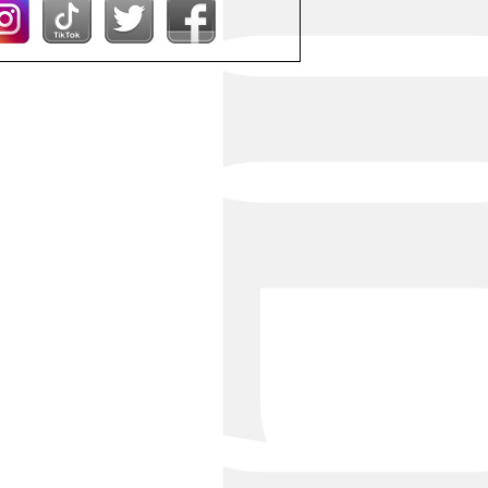
Bond Girl
くらぶ 碧
ATELIER
KARMA
SKY LOUNGE
FIRST ONE（宮古島）
SPORTS&DINING SUN(宮古島）