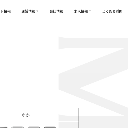
ント情報
店舗情報
会社情報
求人情報
よくある質問
店舗一覧
キャスト求人
secon de gold
スタッフ求人
PLATINUM
salon de GOLD
NEW CLUB Pretty WOMAN
CLUB 涼水
CRYSTAL CLUB
ゆか