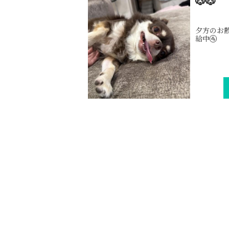
🐶🐶
夕方のお
給中🚰