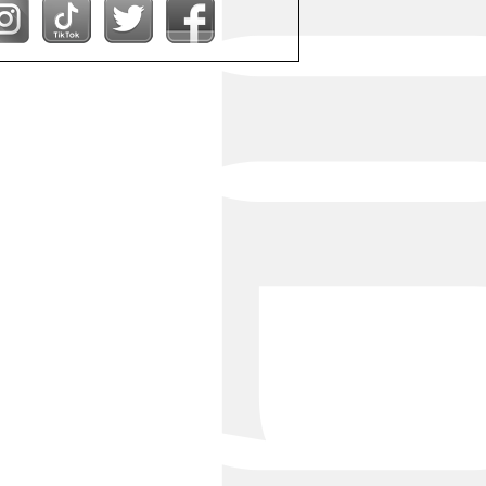
Bond Girl
くらぶ 碧
ATELIER
KARMA
SKY LOUNGE
FIRST ONE（宮古島）
SPORTS&DINING SUN(宮古島）