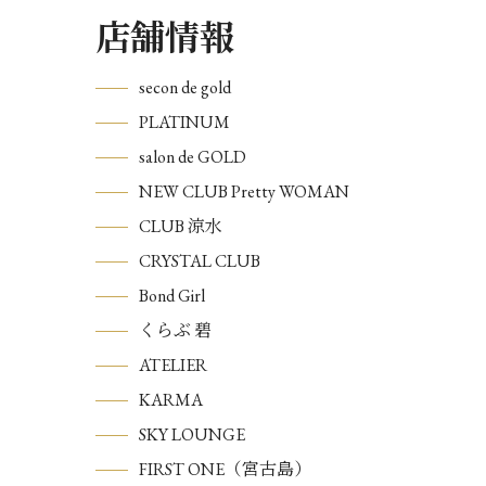
店舗情報
secon de gold
PLATINUM
salon de GOLD
NEW CLUB Pretty WOMAN
CLUB 涼水
CRYSTAL CLUB
Bond Girl
くらぶ 碧
ATELIER
KARMA
SKY LOUNGE
FIRST ONE（宮古島）