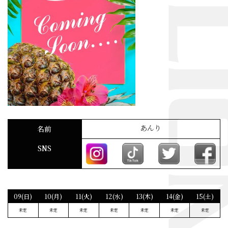
あんり
名前
SNS
09(日)
10(月)
11(火)
12(水)
13(木)
14(金)
15(土)
未定
未定
未定
未定
未定
未定
未定