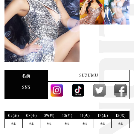
SUZUMU
名前
SNS
07(金)
08(土)
09(日)
10(月)
11(火)
12(水)
13(木)
未定
未定
未定
未定
未定
未定
未定