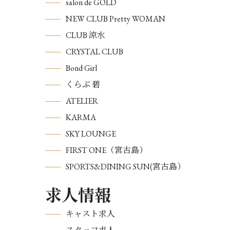
salon de GOLD
NEW CLUB Pretty WOMAN
CLUB 涼水
CRYSTAL CLUB
Bond Girl
くらぶ 碧
ATELIER
KARMA
SKY LOUNGE
FIRST ONE（宮古島）
SPORTS&DINING SUN(宮古島）
求人情報
キャスト求人