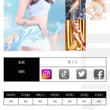
まこと
名前
SNS
06(木)
07(金)
08(土)
09(日)
10(月)
11(火)
12(水)
未定
未定
未定
未定
未定
未定
未定