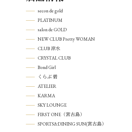
secon de gold
PLATINUM
salon de GOLD
NEW CLUB Pretty WOMAN
CLUB 涼水
CRYSTAL CLUB
Bond Girl
くらぶ 碧
ATELIER
KARMA
SKY LOUNGE
FIRST ONE（宮古島）
SPORTS&DINING SUN(宮古島）