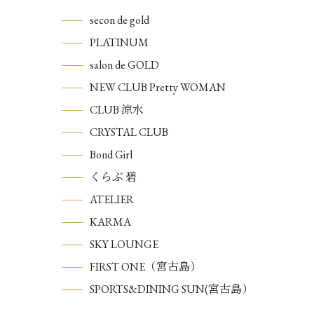
secon de gold
PLATINUM
salon de GOLD
NEW CLUB Pretty WOMAN
CLUB 涼水
CRYSTAL CLUB
Bond Girl
くらぶ 碧
ATELIER
KARMA
SKY LOUNGE
FIRST ONE（宮古島）
SPORTS&DINING SUN(宮古島）