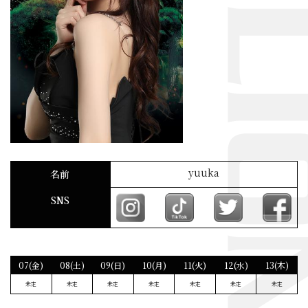
yuuka
名前
SNS
07(金)
08(土)
09(日)
10(月)
11(火)
12(水)
13(木)
未定
未定
未定
未定
未定
未定
未定