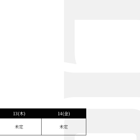
13(木)
14(金)
未定
未定