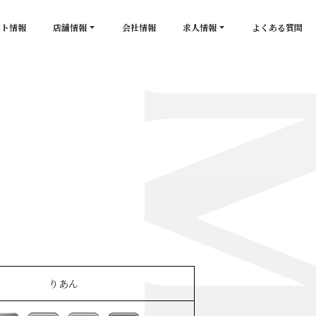
ント情報
店舗情報
会社情報
求人情報
よくある質問
店舗一覧
キャスト求人
secon de gold
スタッフ求人
PLATINUM
salon de GOLD
NEW CLUB Pretty WOMAN
CLUB 涼水
CRYSTAL CLUB
りあん