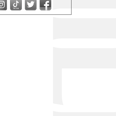
Bond Girl
くらぶ 碧
ATELIER
KARMA
SKY LOUNGE
FIRST ONE（宮古島）
SPORTS&DINING SUN(宮古島）