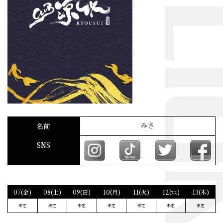
みさ
名前
SNS
07(金)
08(土)
09(日)
10(月)
11(火)
12(水)
13(木)
未定
未定
未定
未定
未定
未定
未定