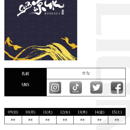
せな
名前
SNS
09(日)
10(月)
11(火)
12(水)
13(木)
14(金)
15(土)
未定
未定
未定
未定
未定
未定
未定