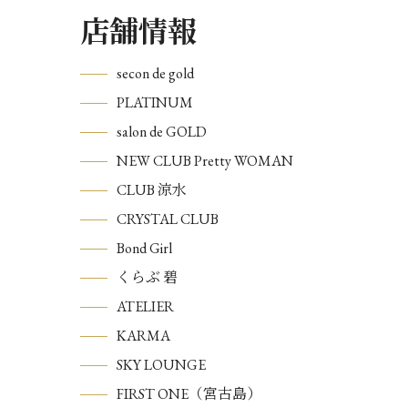
店舗情報
secon de gold
PLATINUM
salon de GOLD
NEW CLUB Pretty WOMAN
CLUB 涼水
CRYSTAL CLUB
Bond Girl
くらぶ 碧
ATELIER
KARMA
SKY LOUNGE
FIRST ONE（宮古島）