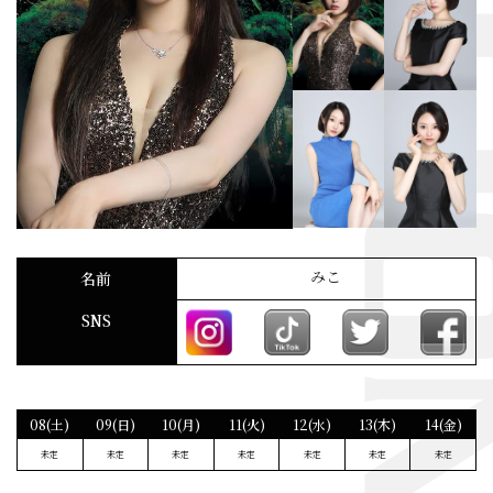
みこ
名前
SNS
08(土)
09(日)
10(月)
11(火)
12(水)
13(木)
14(金)
未定
未定
未定
未定
未定
未定
未定