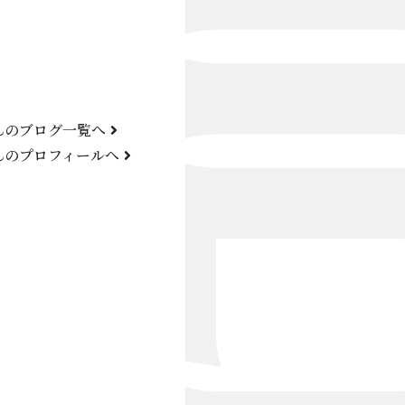
Bond Girl
くらぶ 碧
ATELIER
んのブログ一覧へ
KARMA
んのプロフィールへ
SKY LOUNGE
FIRST ONE（宮古島）
SPORTS&DINING SUN(宮古島）