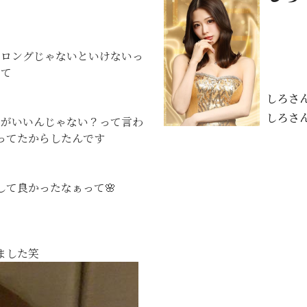
てロングじゃないといけないっ
てて
しろさ
しろさ
方がいいんじゃない？って言わ
ってたからしたんです
て良かったなぁって🌸
ました笑