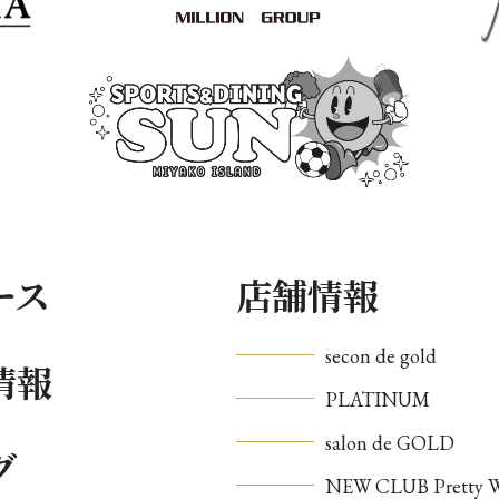
ース
店舗情報
secon de gold
情報
PLATINUM
salon de GOLD
グ
NEW CLUB Pretty