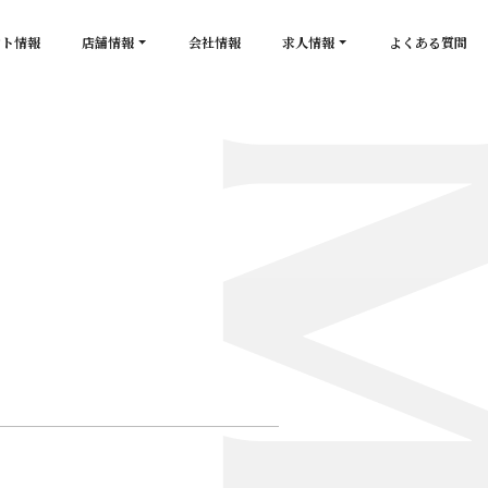
ント情報
店舗情報
会社情報
求人情報
よくある質問
店舗一覧
キャスト求人
secon de gold
スタッフ求人
PLATINUM
salon de GOLD
NEW CLUB Pretty WOMAN
CLUB 涼水
CRYSTAL CLUB