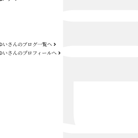
Bond Girl
くらぶ 碧
ATELIER
 ゆいさんのブログ一覧へ
KARMA
 ゆいさんのプロフィールへ
SKY LOUNGE
FIRST ONE（宮古島）
SPORTS&DINING SUN(宮古島）