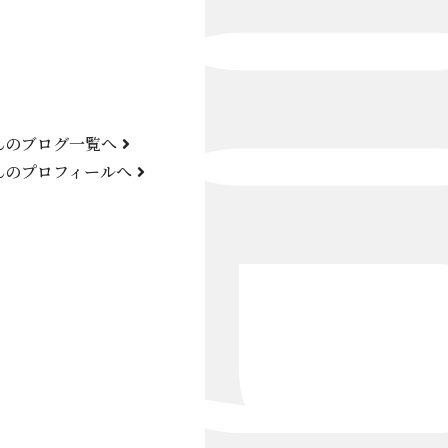
Bond Girl
くらぶ 碧
ATELIER
んのブログ一覧へ
KARMA
んのプロフィールへ
SKY LOUNGE
FIRST ONE（宮古島）
SPORTS&DINING SUN(宮古島）