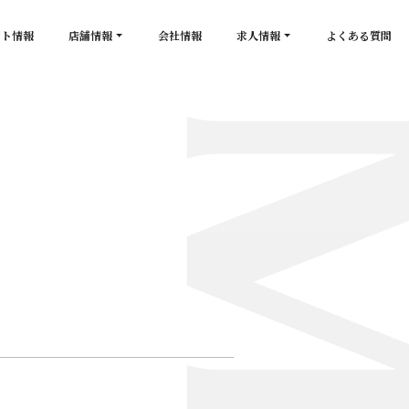
ント情報
店舗情報
会社情報
求人情報
よくある質問
店舗一覧
キャスト求人
secon de gold
スタッフ求人
PLATINUM
salon de GOLD
NEW CLUB Pretty WOMAN
CLUB 涼水
CRYSTAL CLUB