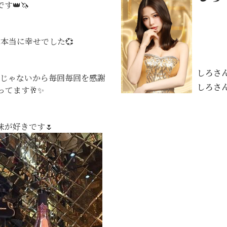
す👑🦄
本当に幸せでした💞
しろさ
けじゃないから毎回毎回を感謝
しろさ
てます🥂✨
が好きです🌷