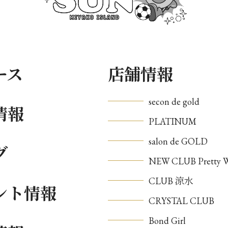
ース
店舗情報
secon de gold
情報
PLATINUM
salon de GOLD
グ
NEW CLUB Pretty
CLUB 涼水
ント情報
CRYSTAL CLUB
Bond Girl