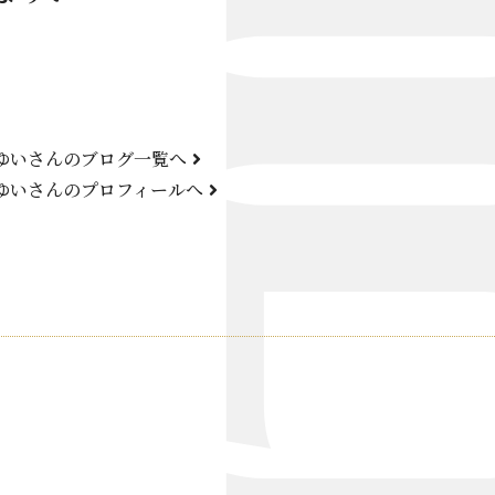
Bond Girl
くらぶ 碧
ATELIER
 ゆいさんのブログ一覧へ
KARMA
 ゆいさんのプロフィールへ
SKY LOUNGE
FIRST ONE（宮古島）
SPORTS&DINING SUN(宮古島）