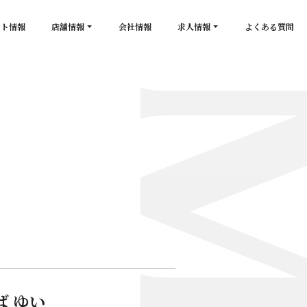
ント情報
店舗情報
会社情報
求人情報
よくある質問
店舗一覧
キャスト求人
secon de gold
スタッフ求人
PLATINUM
salon de GOLD
NEW CLUB Pretty WOMAN
CLUB 涼水
CRYSTAL CLUB
ば ゆい