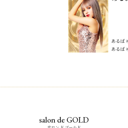
あるば
あるば
salon de GOLD
サロン ド ゴールド