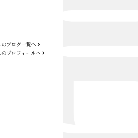
Bond Girl
くらぶ 碧
ATELIER
んのブログ一覧へ
KARMA
んのプロフィールへ
SKY LOUNGE
FIRST ONE（宮古島）
SPORTS&DINING SUN(宮古島）