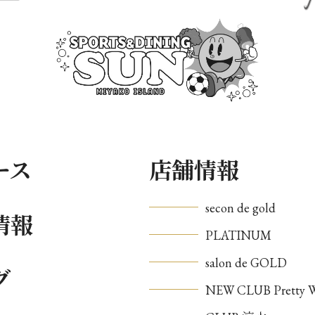
ース
店舗情報
secon de gold
情報
PLATINUM
salon de GOLD
グ
NEW CLUB Pretty