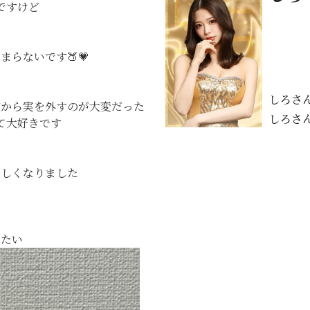
ですけど
らないです🍑💗
しろさ
種から実を外すのが大変だった
しろさ
て大好きです
かしくなりました
きたい