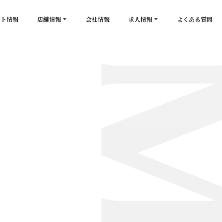
ント情報
店舗情報
会社情報
求人情報
よくある質問
店舗一覧
キャスト求人
secon de gold
スタッフ求人
PLATINUM
salon de GOLD
NEW CLUB Pretty WOMAN
CLUB 涼水
CRYSTAL CLUB