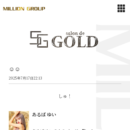
☺️☺️
2025年7月17日22:13
しゅ！
あるば ゆい