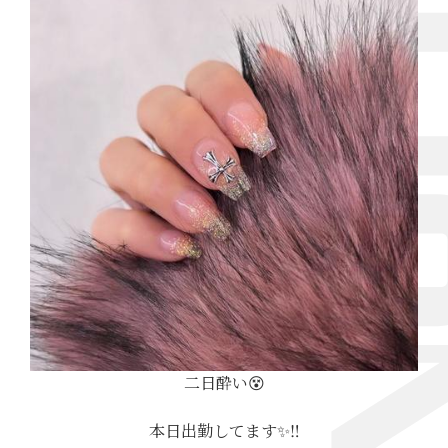
二日酔い😵
本日出勤してます✨‼︎