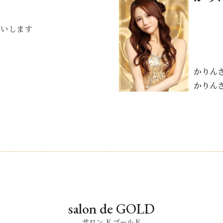
がいします
かりん
かりん
salon de GOLD
サロン ド ゴールド