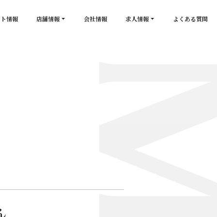
ント情報
店舗情報
会社情報
求人情報
よくある質問
店舗一覧
キャスト求人
secon de gold
スタッフ求人
PLATINUM
salon de GOLD
NEW CLUB Pretty WOMAN
CLUB 涼水
CRYSTAL CLUB
ん