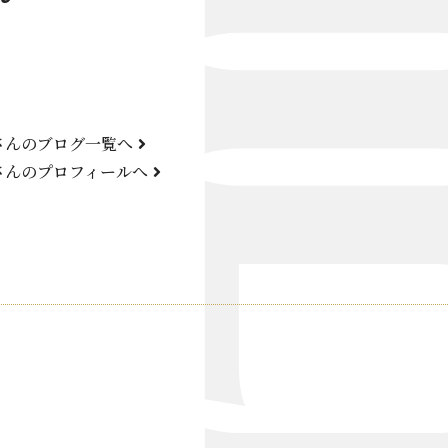
Bond Girl
くらぶ 碧
ATELIER
さんのブログ一覧へ
KARMA
さんのプロフィールへ
SKY LOUNGE
FIRST ONE（宮古島）
SPORTS&DINING SUN(宮古島）