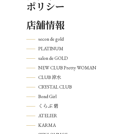
ポリシー
店舗情報
secon de gold
PLATINUM
salon de GOLD
NEW CLUB Pretty WOMAN
CLUB 涼水
CRYSTAL CLUB
Bond Girl
くらぶ 碧
ATELIER
KARMA