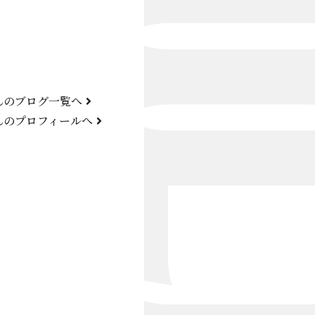
Bond Girl
くらぶ 碧
ATELIER
んのブログ一覧へ
KARMA
んのプロフィールへ
SKY LOUNGE
FIRST ONE（宮古島）
SPORTS&DINING SUN(宮古島）