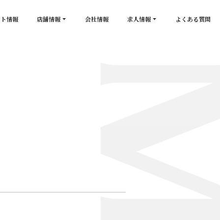
ント情報
店舗情報
会社情報
求人情報
よくある質問
店舗一覧
キャスト求人
secon de gold
スタッフ求人
PLATINUM
salon de GOLD
NEW CLUB Pretty WOMAN
CLUB 涼水
CRYSTAL CLUB