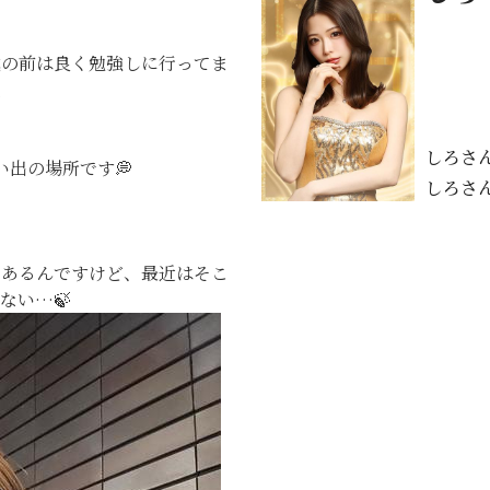
試の前は良く勉強しに行ってま
笑
しろさ
出の場所です💭
しろさ
にあるんですけど、最近はそこ
ない…🍃