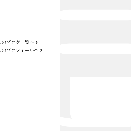
Bond Girl
くらぶ 碧
ATELIER
んのブログ一覧へ
KARMA
んのプロフィールへ
SKY LOUNGE
FIRST ONE（宮古島）
SPORTS&DINING SUN(宮古島）