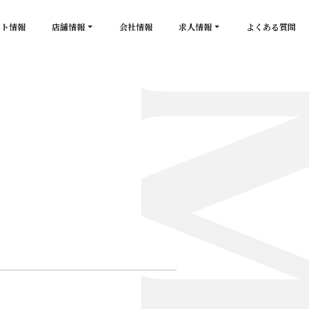
ント情報
店舗情報
会社情報
求人情報
よくある質問
店舗一覧
キャスト求人
secon de gold
スタッフ求人
PLATINUM
salon de GOLD
NEW CLUB Pretty WOMAN
CLUB 涼水
CRYSTAL CLUB