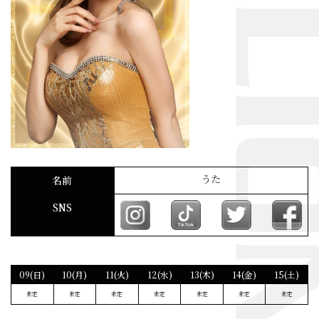
うた
名前
SNS
09(日)
10(月)
11(火)
12(水)
13(木)
14(金)
15(土)
未定
未定
未定
未定
未定
未定
未定