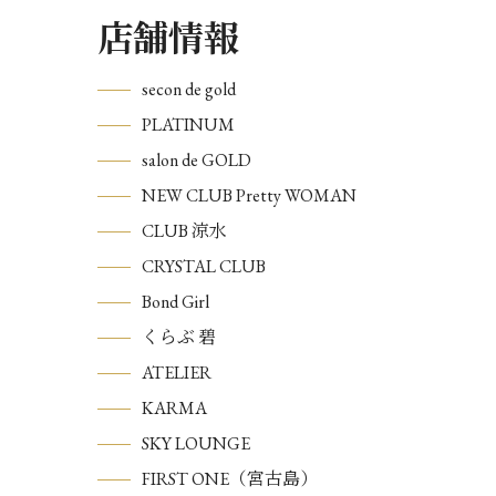
店舗情報
secon de gold
PLATINUM
salon de GOLD
NEW CLUB Pretty WOMAN
CLUB 涼水
CRYSTAL CLUB
Bond Girl
くらぶ 碧
ATELIER
KARMA
SKY LOUNGE
FIRST ONE（宮古島）